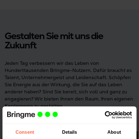
Gestalten Sie mit uns die
Zukunft
Jeden Tag verbessern wir das Leben von
Hunderttausenden Bringme-Nutzern. Dafür braucht es
Talent, Unternehmergeist und Leidenschaft. Schöpfen
Sie Energie aus der Wirkung, die Sie auf das Leben
anderer haben? Sind Sie bereit, sich voll und ganz zu
engagieren? Wir bieten Ihnen den Raum, Ihren eigenen
Karriereweg zu gestalten.
Entdecken Sie unsere Stellenangebote
Consent
Details
About