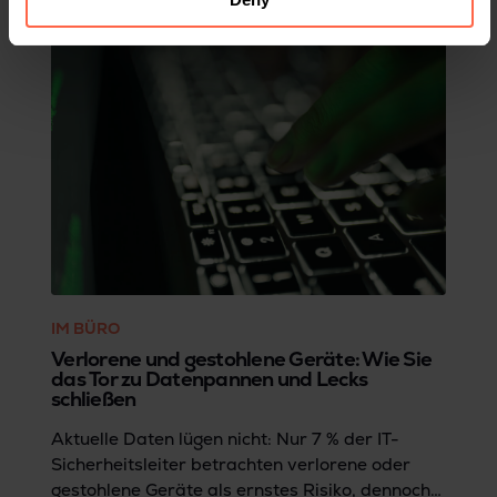
IM BÜRO
Verlorene und gestohlene Geräte: Wie Sie
das Tor zu Datenpannen und Lecks
schließen
Aktuelle Daten lügen nicht: Nur 7 % der IT-
Sicherheitsleiter betrachten verlorene oder
gestohlene Geräte als ernstes Risiko, dennoch