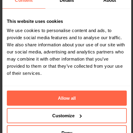
Consent
Details
About
This website uses cookies
We use cookies to personalise content and ads, to
provide social media features and to analyse our traffic.
We also share information about your use of our site with
IM BÜRO
our social media, advertising and analytics partners who
Paketmanagement während der
Feiertage: 5 Tipps zur Verhinderung von
may combine it with other information that you’ve
Paketbetrug
provided to them or that they’ve collected from your use
of their services.
Mit der bevorstehenden Feiertagssaison
werden Millionen von Paketen versendet und
zugestellt – viele davon an Büroanschriften.
Doch das traditionelle Paketmanagement an
Allow all
2 Jahre
vor
Empfangsbereichen ist nicht immer die
sicherste Lösung und birgt oft erhebliche
Sicherheitsrisiken.
Customize
Deny