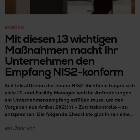
IM BÜRO
Mit diesen 13 wichtigen
Maßnahmen macht Ihr
Unternehmen den
Empfang NIS2-konform
Seit Inkrafttreten der neuen NIS2-Richtlinie fragen sich
viele IT- und Facility Manager, welche Anforderungen
ein Unternehmens­empfang erfüllen muss, um den
Vorgaben aus Artikel 21(2)(h) – Zutrittskontrolle – zu
entsprechen. Die folgende Checkliste gibt Ihnen einen
klaren Überblick, ob Ihr Unternehmen heute bereits
ein Jahr
vor
konform ist oder welche Maßnahmen Sie noch
umsetzen müssen, um Bußgelder und Sanktionen zu