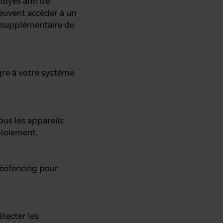
loyés afin de
 peuvent accéder à un
he supplémentaire de
gre à votre système
us les appareils
ploiement.
 géofencing pour
tecter les