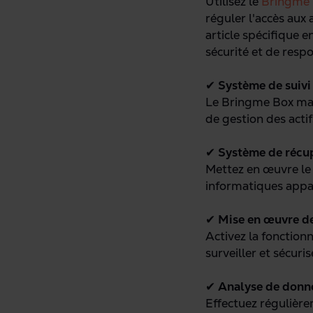
Utilisez le
Bringme
réguler l'accès aux 
article spécifique 
sécurité et de respo
✔
Système de
suivi
Le Bringme Box main
de gestion des acti
✔
Système de
récu
Mettez en œuvre le 
informatiques appar
✔
Mise en
œuvre de 
Activez la fonction
surveiller et sécuris
✔
Analyse de
donn
Effectuez régulière