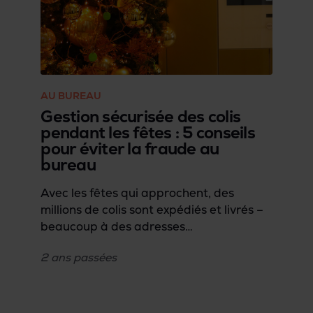
AU BUREAU
Gestion sécurisée des colis
pendant les fêtes : 5 conseils
pour éviter la fraude au
bureau
Avec les fêtes qui approchent, des
millions de colis sont expédiés et livrés –
beaucoup à des adresses
professionnelles. Cependant, la gestion
2 ans
passées
traditionnelle des colis dans les
réceptions d’entreprise n’est pas
toujours la plus sûre et s’accompagne
souvent de risques importants pour la