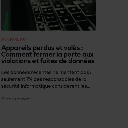
AU BUREAU
Appareils perdus et volés :
Comment fermer la porte aux
violations et fuites de données
Les données récentes ne mentent pas :
seulement 7% des responsables de la
sécurité informatique considèrent les
appareils perdus ou volés comme un
3 ans
passées
risque sérieux, pourtant ces actifs
informatiques manquants représentent
17% des violations de données (rapport
2023 de Forrester Research sur l'état
de la sécurité des données). Ce décalage