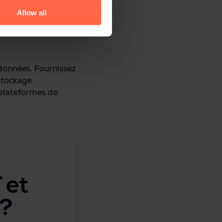
Allow all
ation multi-
ptes.
 données. Fournissez
 stockage
 plateformes de
 et
 ?