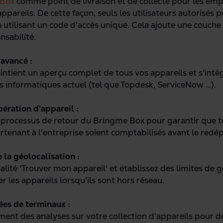
 Box
comme point de livraison et de collecte pour les emp
appareils. De cette façon, seuls les utilisateurs autorisés
en utilisant un code d'accès unique. Cela ajoute une couc
nsabilité.
avancé
:
tient un aperçu complet de tous vos appareils et s'intè
fs informatiques actuel (tel que Topdesk, ServiceNow …).
pération
d'appareil
:
processus de retour du Bringme Box pour garantir que to
tenant à l'entreprise soient comptabilisés avant le redé
la géolocalisation :
nalité 'Trouver mon appareil' et établissez des limites de
er les appareils lorsqu'ils sont hors réseau.
ées
de
terminaux
:
ment des analyses sur votre collection d'appareils pour dé