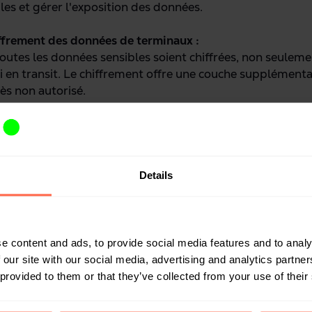
les et gérer l'exposition des données.
ffrement
des données de
terminaux
:
utes les données sensibles soient chiffrées, non seuleme
si en transit. Le chiffrement offre une couche supplémenta
cès non autorisé.
té
de
sécurité
:
z la santé des contrôles de sécurité, en assurant le fonct
tivirus et anti-malware.
Details
ation des
risques :
à distance les appareils à risque pour empêcher l'accès no
é.
e content and ads, to provide social media features and to analy
données
:
 our site with our social media, advertising and analytics partn
cessus pour une suppression sécurisée des données conf
 provided to them or that they’ve collected from your use of their
cat de conformité.