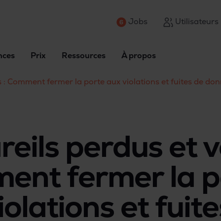
Jobs
Utilisateurs
nces
Prix
Ressources
À propos
s : Comment fermer la porte aux violations et fuites de do
eils perdus et vo
ent fermer la p
iolations et fuit