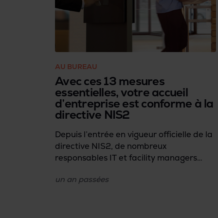
AU BUREAU
Avec ces 13 mesures
essentielles, votre accueil
d’entreprise est conforme à la
directive NIS2
Depuis l’entrée en vigueur officielle de la
directive NIS2, de nombreux
responsables IT et facility managers
s’interrogent sur les exigences que leur
un an
passées
accueil doit respecter afin d’être en
conformité avec l’Article 21(2)(i) – qui
concerne le contrôle d’accès. Voici une
checklist pratique qui vous permettra