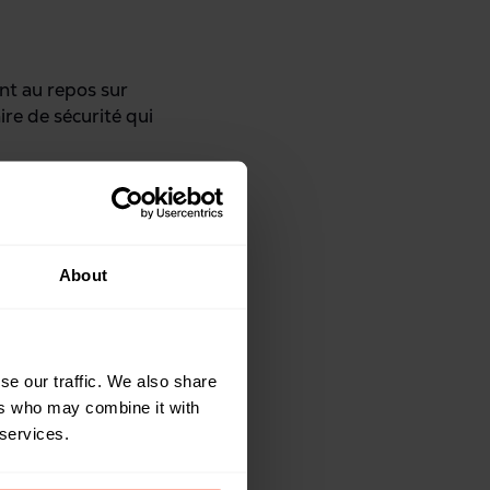
nt au repos sur
ire de sécurité qui
ionnement efficace
About
n autorisé en cas de
se our traffic. We also share
ers who may combine it with
ormément à la NIST
 services.