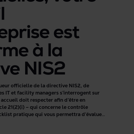
l
eprise est
rme à la
ive NIS2
eur officielle de la directive NIS2, de
 IT et facility managers s’interrogent sur
 accueil doit respecter afin d’être en
cle 21(2)(i) – qui concerne le contrôle
cklist pratique qui vous permettra d’évaluer
de conformité actuel de votre entreprise ou
ntifier les mesures à mettre en œuvre pour