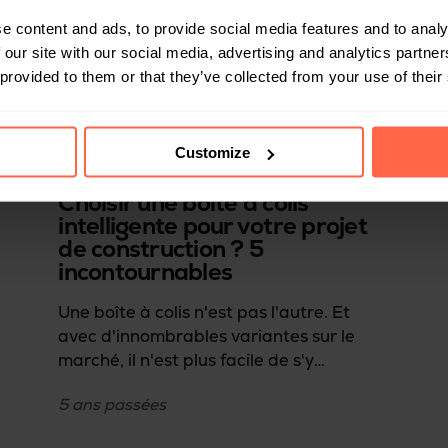
e content and ads, to provide social media features and to analy
 our site with our social media, advertising and analytics partn
 provided to them or that they’ve collected from your use of their
Customize
RESIDENTIEL
Choisir une boîte à colis
intelligente pour votre projet
de construction ? 5
incontournables
Une boîte à colis n'est pas l'autre. Et
avec d'innombrables variantes sur le
marché, il n'est plus facile de s'y
retrouver rapidement. Vous trouverez ci-
5 ans
passées
dessous 5 éléments clés à prendre en
compte pour choisir la boîte à colis