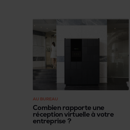
provoque parfois un amas désordonné
de colis en attente dans le hall. Les
résidents sont également frustrés de
devoir rester chez eux pour que le colis
qu’on leur a déposé ne soit pas perdu ou
volé.
AU BUREAU
Combien rapporte une
réception virtuelle à votre
entreprise ?