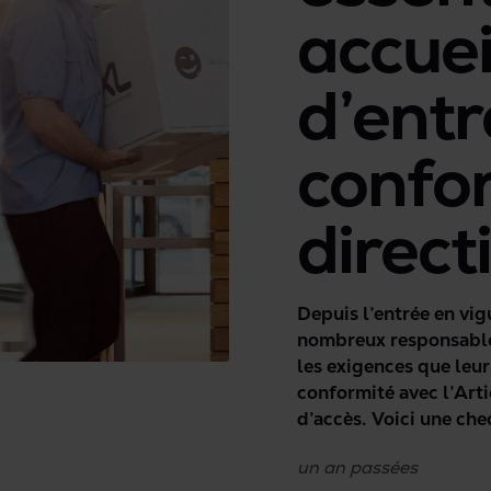
accuei
d’entr
confo
direct
Depuis l’entrée en vigu
nombreux responsables
les exigences que leur
conformité avec l’Arti
d’accès. Voici une che
rapidement le niveau 
un an
passées
organisation, et d’ide