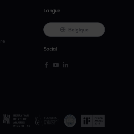
Langue
Belgique
ire
Social