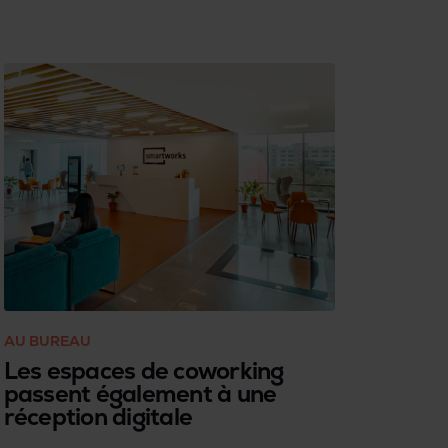
révolution en cours dans le monde du
travail : les entreprises se rendent
compte qu’un certain nombre
d’évolutions seront durables, ce qui les
oblige à opérer des changements
structurels. Voici un aperçu des
tendances les plus marquantes et des
opportunités qui en découlent. Le CEO
Jo Vandebergh partage sa vision.
AU BUREAU
Les espaces de coworking
passent également à une
réception digitale