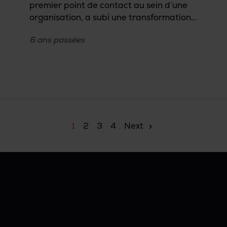
premier point de contact au sein d’une
organisation, a subi une transformation
significative ces dernières années. Une
6 ans
passées
évolution qui reflète non seulement les
avancées technologiques, mais aussi les
besoins et la culture changeants des
entreprises. De plus en plus d’entreprises
abandonnent la réception classique et
optent pour une réception digitale.
Qu’apporte exactement ce changement
1
2
3
4
Next
?