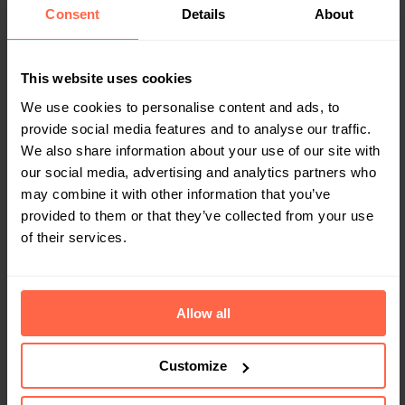
Retour sur un parcours tourné vers l'avenir
Consent
Details
About
- partie 2
Dans la première partie nous avons lu
comment Jo Vandebergh, par son parcours
This website uses cookies
passionnant, a eu l'inspiration qui formerait
We use cookies to personalise content and ads, to
par la suite la base de Bringme. Cette
provide social media features and to analyse our traffic.
10 ans
passées
deuxième partie nous ramène 10 ans en
We also share information about your use of our site with
arrière, au tout début de ce qui allait devenir
our social media, advertising and analytics partners who
Bringme, et qui nous donne une image
may combine it with other information that you’ve
passionnante de la vision qui sous-tend la
provided to them or that they’ve collected from your use
marque. Une lecture incontournable pour toute
of their services.
personne qui souhaite comprendre Bringme.
Allow all
Customize