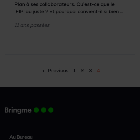
Plan à ses collaborateurs. Qu’est-ce que le
‘FIP' au juste ? Et pourquoi convient-il si bien à
une entreprise en pleine croissance comme
11 ans
passées
Bringme ? Nous en avons parlé avec HR.
Previous
1
2
3
4
Au Bureau