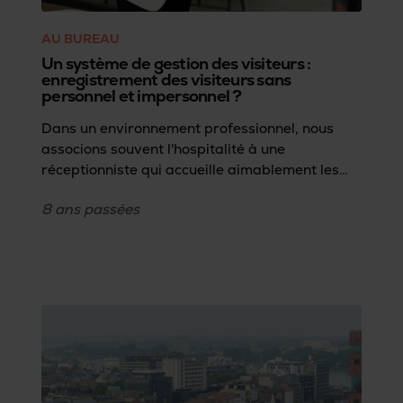
AU BUREAU
Un système de gestion des visiteurs :
enregistrement des visiteurs sans
personnel et impersonnel ?
Dans un environnement professionnel, nous
associons souvent l'hospitalité à une
réceptionniste qui accueille aimablement les
visiteurs. Une réception numérique, sans
8 ans
passées
personnel, semble donc contraire à un accueil
chaleureux. Cependant, de plus en plus
d'entreprises optent pour un système de
gestion des visiteurs sans réceptionniste, non
seulement pour des raisons d'économie, mais
surtout pour les avantages suivants.