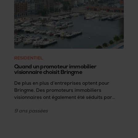
RESIDENTIEL
Quand un promoteur immobilier
visionnaire choisit Bringme
De plus en plus d’entreprises optent pour
Bringme. Des promoteurs immobiliers
visionnaires ont également été séduits par
cette innovation. Gands est l’un d’entre eux.
9 ans
passées
Nous avons demandé au CEO Stéphane
Verbeeck sa vision de l’évolution de l’habitat.