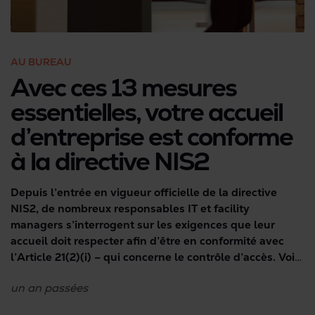
AU BUREAU
Avec ces 13 mesures
essentielles, votre accueil
d’entreprise est conforme
à la directive NIS2
Depuis l’entrée en vigueur officielle de la directive
NIS2, de nombreux responsables IT et facility
managers s’interrogent sur les exigences que leur
accueil doit respecter afin d’être en conformité avec
l’Article 21(2)(i) – qui concerne le contrôle d’accès. Voici
une checklist pratique qui vous permettra d’évaluer
un an
passées
rapidement le niveau de conformité actuel de votre
entreprise ou organisation, et d’identifier les mesures à