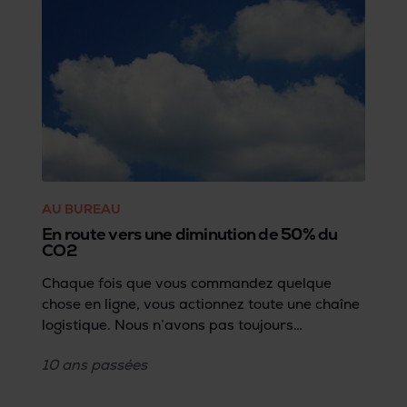
AU BUREAU
En route vers une diminution de 50% du
CO2
Chaque fois que vous commandez quelque
chose en ligne, vous actionnez toute une chaîne
logistique. Nous n’avons pas toujours
conscience du fait que des livreurs parcourent
10 ans
passées
des milliers de kilomètres avec... vos colis.
Bringme met tout en œuvre pour réduire de