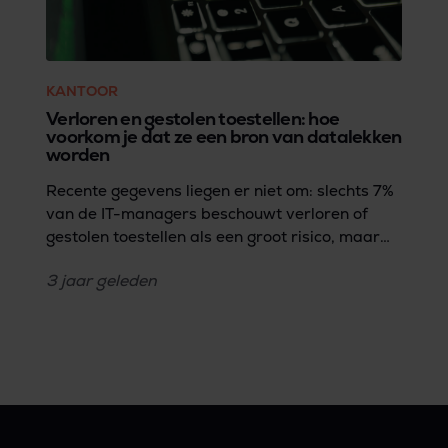
KANTOOR
Verloren en gestolen toestellen: hoe
voorkom je dat ze een bron van datalekken
worden
Recente gegevens liegen er niet om: slechts 7%
van de IT-managers beschouwt verloren of
gestolen toestellen als een groot risico, maar
zulke vermiste IT assets zijn wel
3 jaar
geleden
verantwoordelijk voor een alarmerende 17%
van de datalekken (Forrester Research's 2023
State of Data Security rapport). Deze
discrepantie legt de kwetsbaarheid op het vlak
van databescherming bloot: de potentiële
gevaren van toestellen zoals smartphones,
computers, laptops en USB-drives die in
verkeerde handen vallen, wordt over het hoofd