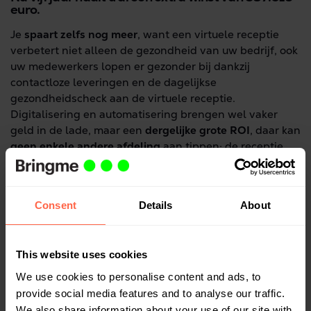
euro.
Je
spaart zelfs nog meer
, want een virtuele receptie
verbetert niet alleen de gezondheid van uw bedrijf, ook
uw medewerkers lopen er gezonder bij dankzij
contactloze leveringen en de dagelijkse
gezondheidscheck aan de virtuele receptie.
Digitalisering en automatisering brengen wel vaker
geld in de lade, maar een
dergelijke grote ROI
, daar kan
geen enkele andere afdeling
aan tippen: de receptie
spant de (gouden) kroon.
Consent
Details
About
Gerelateerd
This website uses cookies
We use cookies to personalise content and ads, to
provide social media features and to analyse our traffic.
We also share information about your use of our site with