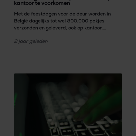
kantoor te voorkomen
Met de feestdagen voor de deur worden in
België dagelijks tot wel 800.000 pakjes
verzonden en geleverd, ook op kantoor.
Klassiek pakketbeheer in bedrijfsrecepties is
2 jaar
geleden
echter niet altijd even veilig, en brengt maar al
te vaak tal van veiligheidsrisico’s met zich
mee.