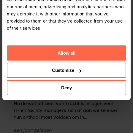
our social media, advertising and analytics partners who
may combine it with other information that you’ve
provided to them or that they’ve collected from your use
of their services.
Allow all
Customize
KANTOOR
Met deze 13 belangrijke maatregelen is je
bedrijfsreceptie in lijn met de NIS2
Deny
Directive
Nu de wet officieel van kracht is, vragen veel
IT- en facility managers zich af aan welke eisen
hun onthaal moet voldoen om in
overeenstemming te zijn met Art. 21(2)(i) -
een jaar
geleden
access control - van NIS2. Hieronder vind je