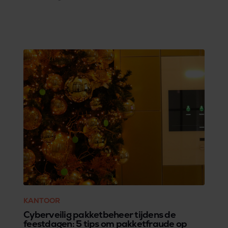
een checklist voor compliance, waarmee je
meteen inzicht krijgt in hoeverre je bedrijf of
organisatie vandaag al dan niet voldoet, en
welke maatregelen je nog moet implementeren
zodat de strenge sancties en eventuele boetes
alvast vermeden worden.
KANTOOR
Cyberveilig pakketbeheer tijdens de
feestdagen: 5 tips om pakketfraude op