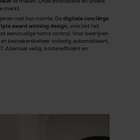
beler
te maken. Onze innovatieve en unieke
le markt.
ageren met hun ruimte. De
digitale conciërge
riple award winning design
, voorziet het
tot eenvoudige home control. Voor bedrijven
- en bezoekersbeheer volledig automatiseert,
 Allemaal veilig, kostenefficiënt en