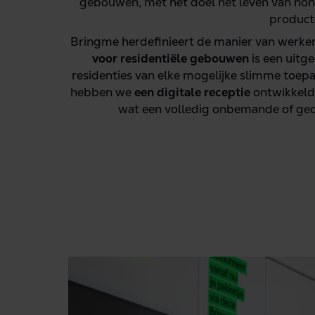
gebouwen, met het doel het leven van h
producte
Bringme herdefinieert de manier van werke
voor residentiële gebouwen
is een uitg
residenties van elke mogelijke slimme toep
hebben we
een digitale receptie
ontwikkeld,
wat een volledig onbemande of gedee