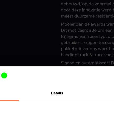
gebouwd, op de voormalige
door deze innovatie werd 
meest duurzame residenti
Mooier dan de awards ware
Dit motiveerde Jo om een v
Bringme een succesvol pil
gebruikers kregen toegan
pakketbrievenbus wordt b
handige track & trace van 
Sindsdien automatiseert 
buitengaat. Nog steeds aa
Vandaag, in 2023, zijn we
aan te bieden en maken w
Details