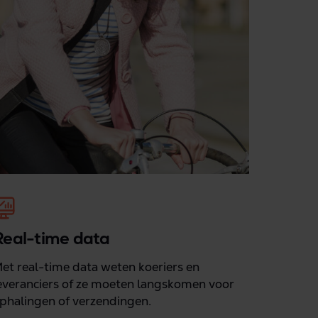
Real-time data
et real-time data weten koeriers en
everanciers of ze moeten langskomen voor
phalingen of verzendingen.