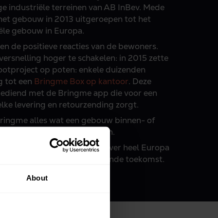
 industriële terreinen van AB InBev. Mede
het gebouw in 2013 uitgeroepen tot het
ële gebouw in Europa.
n de positieve reacties van de bewoners.
ersnelling hoger te schakelen: in 2015 zette
ootproject op poten: enkele duizenden
g tot een
Bringme Box op kantoor
. Deze
ediend met de Bringme app die voor een
elke levering en retourzending zorgt.
Bringme alles wat een gebouw binnen- of
n het tempo van een sneltrein.
 in staat om onze producten over heel Europa
e ons klaar voor een opwindende toekomst.
About