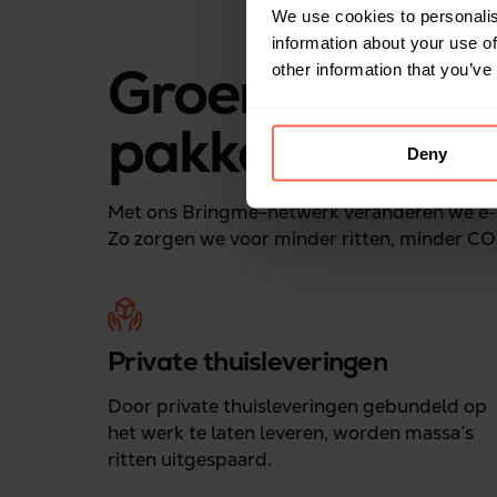
We use cookies to personalis
information about your use of
Groener dan on
other information that you’ve
pakketten ver
Deny
Met ons Bringme-netwerk veranderen we e
Zo zorgen we voor minder ritten, minder CO
Private thuisleveringen
Door private thuisleveringen gebundeld op
het werk te laten leveren, worden massa’s
ritten uitgespaard.