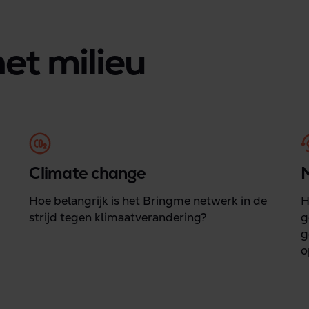
et milieu
Climate change
M
Hoe belangrijk is het Bringme netwerk in de
H
strijd tegen klimaatverandering?
g
g
o