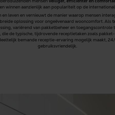
onderdduizenden mensen
veiliger, efficiënter en comforta
n winnen aanzienlijk aan populariteit op de internationa
n en leven en vernieuwt de manier waarop mensen inter
ebreide oplossing voor ongeëvenaard wooncomfort. Als
t
assing, variërend van pakketbeheer en toegangscontrole 
 die de typische, tijdrovende receptietaken zoals pakket
ltelijk bemande receptie-ervaring mogelijk maakt, 24/7.
gebruiksvriendelijk.