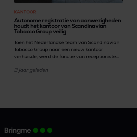
KANTOOR
Autonome registratie van aanwezigheden
houdt het kantoor van Scandinavian
Tobacco Group veilig
Toen het Nederlandse team van Scandinavian
Tobacco Group naar een nieuw kantoor
verhuisde, werd de functie van receptioniste
afgeschaft, omdat er niet voldoende werk meer
2 jaar
geleden
was voor een fulltime medewerker.Dirk
Laarakker, IT service desk-medewerker, vertelt
hoe het team vervolgens op zoek ging naar een
oplossing die taken rond toegangscontrole en
pakket- en bezoekersbeheer efficiënt zou
kunnen afhandelen.