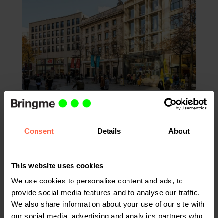
KANTOOR
Bringme is de ideale match voor Techyard
op vlak van kostenefficiëntie en veiligheid
Consent
Details
About
Toen de functie van receptiemedewerker bij
Techyard wegviel, besloot Office en Event
This website uses cookies
Manager Astrid de klassieke receptietaken op
zich te nemen. Ze kwam er echter al snel achter
We use cookies to personalise content and ads, to
een jaar
geleden
dat deze repetitieve taken de rest van haar
provide social media features and to analyse our traffic.
workflow belemmerde. Om ervoor te zorgen
We also share information about your use of our site with
dat het pakket- en bezoekersbeheer aan de
our social media, advertising and analytics partners who