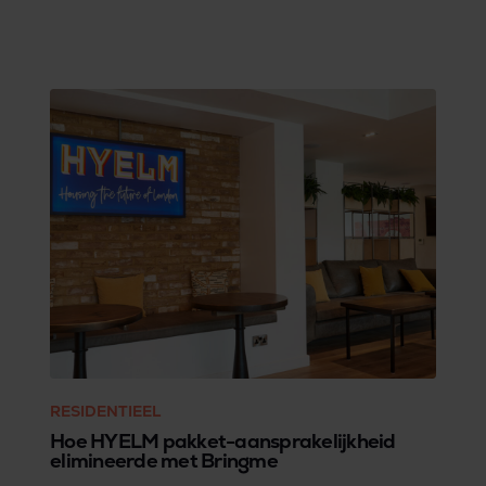
leggen. De vraag van bewoners naar een
oplossing voor efficiënt pakketbeheer, bracht
Berry Evers, senior ontwikkelaar bij BPD, bij
Bringme.Hieronder legt Berry uit waarom hij
koos voor de Bringme Box en de Digitale
Conciërge.
RESIDENTIEEL
Hoe HYELM pakket-aansprakelijkheid
elimineerde met Bringme