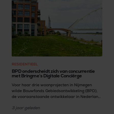
RESIDENTIEEL
BPD onderscheidt zich van concurrentie
met Bringme’s Digitale Conciërge
Voor haar drie woonprojecten in Nijmegen
wilde Bouwfonds Gebiedsontwikkeling (BPD),
de vooraanstaande ontwikkelaar in Nederland,
op gebied van service, betrouwbaarheid en
3 jaar
geleden
gebruiksvriendelijkheid de lat extra hoog