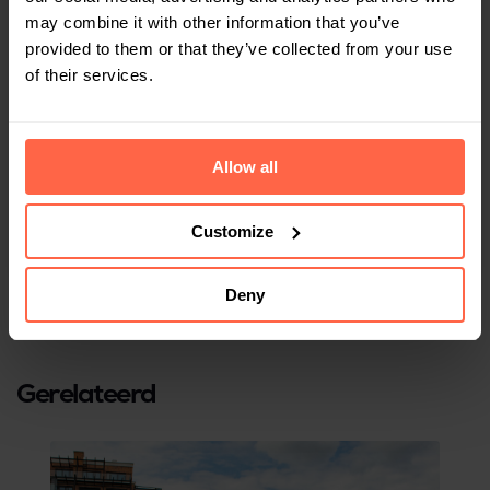
efficiënte all-in-one
may combine it with other information that you’ve
provided to them or that they’ve collected from your use
oplossing voor je
of their services.
woonproject?
Allow all
Vraag vandaag nog een demo aan
Customize
Deny
Gerelateerd