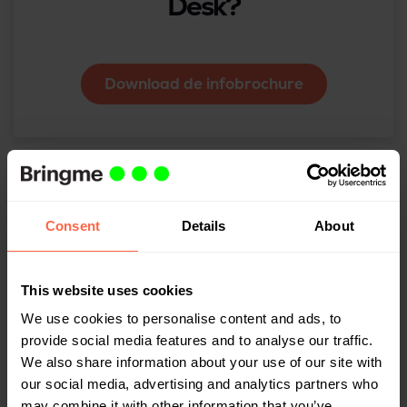
Desk?
Download de infobrochure
Consent
Details
About
Gerelateerd
This website uses cookies
We use cookies to personalise content and ads, to
provide social media features and to analyse our traffic.
We also share information about your use of our site with
our social media, advertising and analytics partners who
may combine it with other information that you’ve