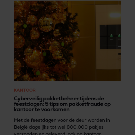
zodat de strenge sancties en eventuele boetes
alvast vermeden worden.
KANTOOR
Cyberveilig pakketbeheer tijdens de
feestdagen: 5 tips om pakketfraude op
kantoor te voorkomen
Met de feestdagen voor de deur worden in
België dagelijks tot wel 800.000 pakjes
verzonden en geleverd, ook op kantoor.