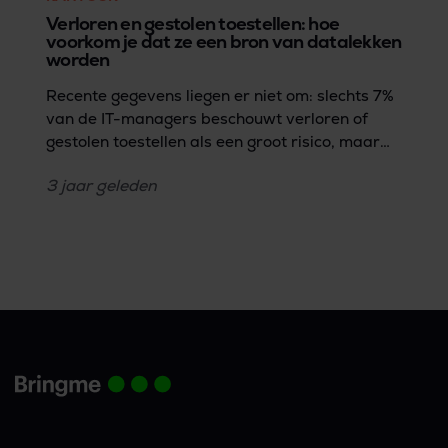
Verloren en gestolen toestellen: hoe
voorkom je dat ze een bron van datalekken
worden
Recente gegevens liegen er niet om: slechts 7%
van de IT-managers beschouwt verloren of
gestolen toestellen als een groot risico, maar
zulke vermiste IT assets zijn wel
3 jaar
geleden
verantwoordelijk voor een alarmerende 17%
van de datalekken (Forrester Research's 2023
State of Data Security rapport). Deze
discrepantie legt de kwetsbaarheid op het vlak
van databescherming bloot: de potentiële
gevaren van toestellen zoals smartphones,
computers, laptops en USB-drives die in
verkeerde handen vallen, wordt over het hoofd
gezien.