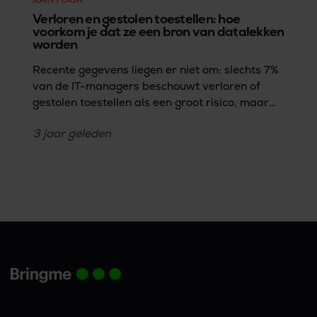
Verloren en gestolen toestellen: hoe
voorkom je dat ze een bron van datalekken
worden
Recente gegevens liegen er niet om: slechts 7%
van de IT-managers beschouwt verloren of
gestolen toestellen als een groot risico, maar
zulke vermiste IT assets zijn wel
3 jaar
geleden
verantwoordelijk voor een alarmerende 17%
van de datalekken (Forrester Research's 2023
State of Data Security rapport). Deze
discrepantie legt de kwetsbaarheid op het vlak
van databescherming bloot: de potentiële
gevaren van toestellen zoals smartphones,
computers, laptops en USB-drives die in
verkeerde handen vallen, wordt over het hoofd
gezien.