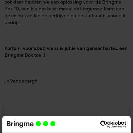
ook daar hebben we een oplossing voor: de Bringme
Box 10, een kleiner basismodel dat tegemoetkomt aan
de eisen van kleine bedrijven en betaalbaar is voor elk
bedrijf.
Kortom, voor 2020 wens ik jullie van ganser harte… een
Bringme Box toe ;)
Jo Vandebergh
Meer weten over de Bringme